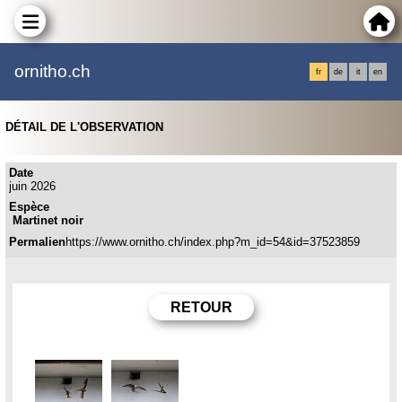
ornitho.ch
fr
de
it
en
DÉTAIL DE L'OBSERVATION
Date
juin 2026
Espèce
Martinet noir
Permalien