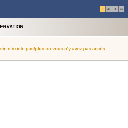
fr
de
it
en
SERVATION
ée n'existe pas/plus ou vous n'y avez pas accès.