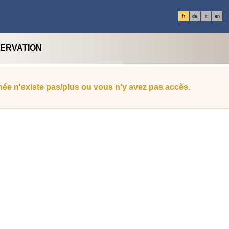
fr
de
it
en
SERVATION
ée n'existe pas/plus ou vous n'y avez pas accès.