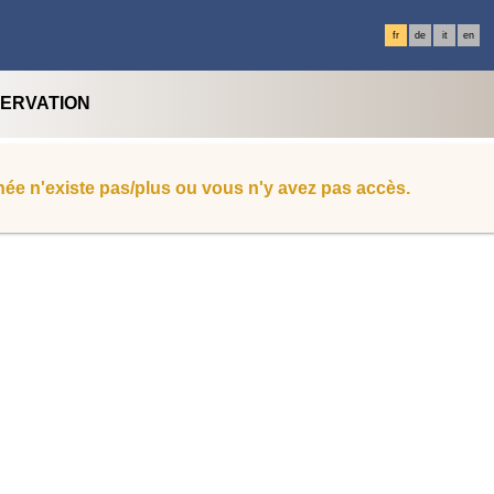
fr
de
it
en
SERVATION
ée n'existe pas/plus ou vous n'y avez pas accès.