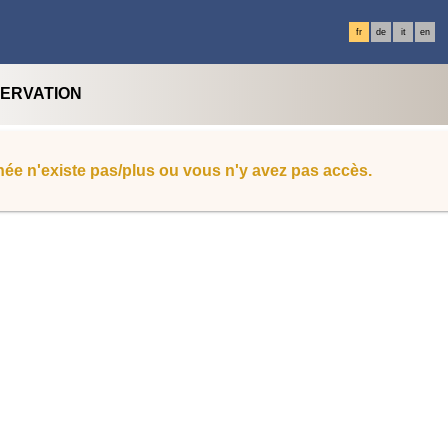
fr
de
it
en
SERVATION
ée n'existe pas/plus ou vous n'y avez pas accès.