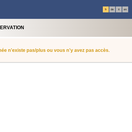
fr
de
it
en
SERVATION
ée n'existe pas/plus ou vous n'y avez pas accès.