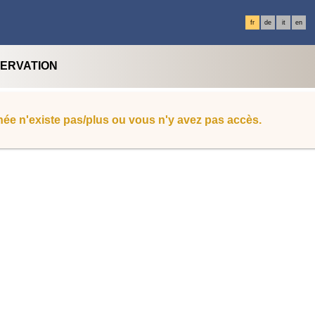
fr
de
it
en
SERVATION
ée n'existe pas/plus ou vous n'y avez pas accès.