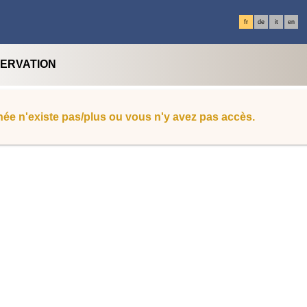
fr
de
it
en
SERVATION
ée n'existe pas/plus ou vous n'y avez pas accès.