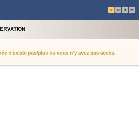
fr
de
it
en
SERVATION
ée n'existe pas/plus ou vous n'y avez pas accès.