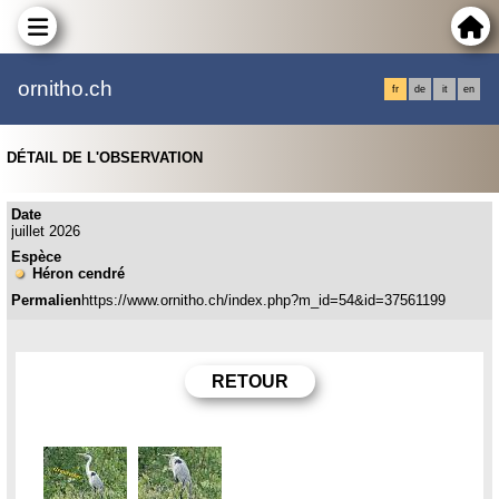
ornitho.ch
fr
de
it
en
DÉTAIL DE L'OBSERVATION
Date
juillet 2026
Espèce
Héron cendré
Permalien