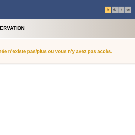
fr
de
it
en
SERVATION
ée n'existe pas/plus ou vous n'y avez pas accès.