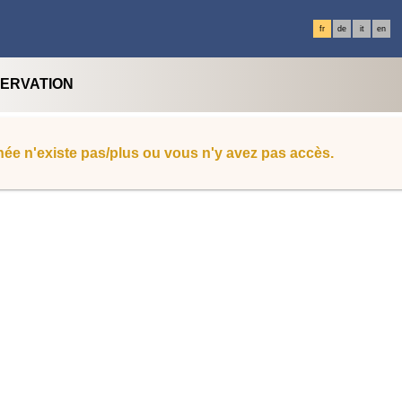
fr
de
it
en
SERVATION
ée n'existe pas/plus ou vous n'y avez pas accès.