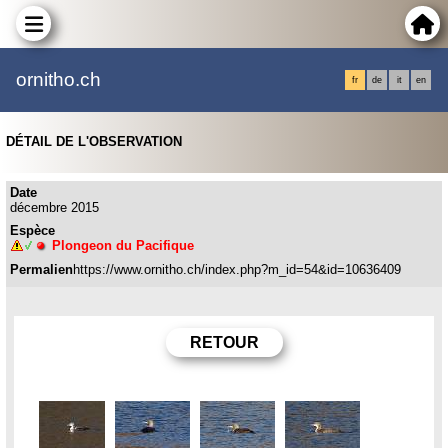
ornitho.ch
fr
de
it
en
DÉTAIL DE L'OBSERVATION
Date
décembre 2015
Espèce
Plongeon du Pacifique
Permalien