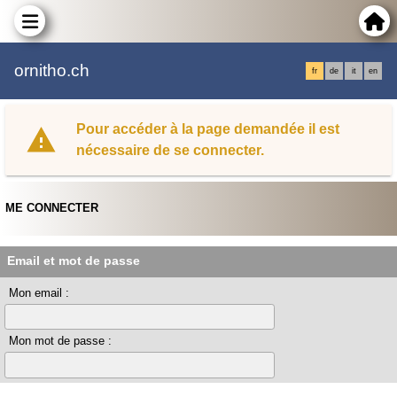
ornitho.ch
fr
de
it
en
Pour accéder à la page demandée il est
nécessaire de se connecter.
ME CONNECTER
Email et mot de passe
Mon email :
Mon mot de passe :