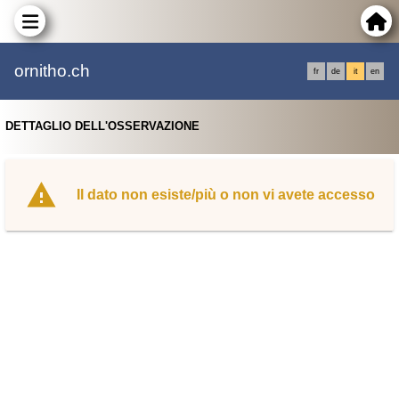
ornitho.ch
fr
de
it
en
DETTAGLIO DELL'OSSERVAZIONE
Il dato non esiste/più o non vi avete accesso