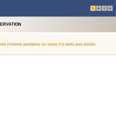
fr
de
it
en
SERVATION
ée n'existe pas/plus ou vous n'y avez pas accès.