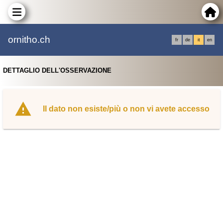
ornitho.ch
fr
de
it
en
DETTAGLIO DELL'OSSERVAZIONE
Il dato non esiste/più o non vi avete accesso