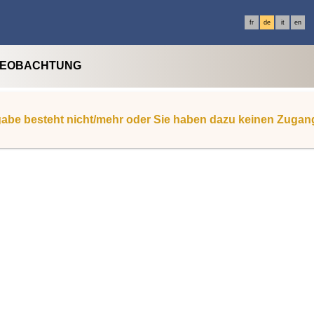
fr
de
it
en
BEOBACHTUNG
abe besteht nicht/mehr oder Sie haben dazu keinen Zugan