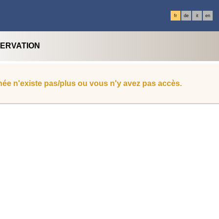
fr
de
it
en
SERVATION
ée n'existe pas/plus ou vous n'y avez pas accès.