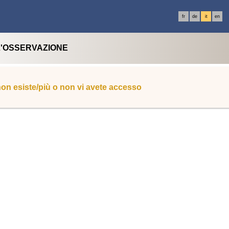
fr
de
it
en
L'OSSERVAZIONE
 non esiste/più o non vi avete accesso